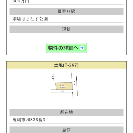
300万円
最寄り駅
潮騒はまなす公園
現状
土地(T-267)
所在地
鹿嶋市和836番3
金額