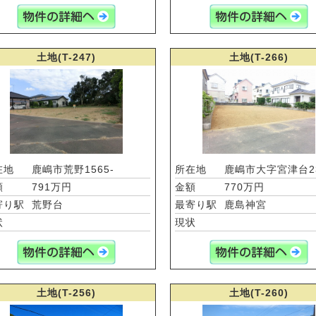
土地(T-247)
土地(T-266)
在地
鹿嶋市荒野1565-
所在地
鹿嶋市大字宮津台2
額
791万円
金額
770万円
寄り駅
荒野台
最寄り駅
鹿島神宮
状
現状
土地(T-256)
土地(T-260)