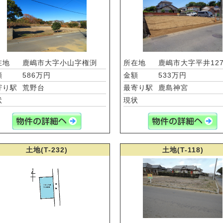
在地
鹿嶋市大字小山字権渕
所在地
鹿嶋市大字平井12
額
586万円
金額
533万円
寄り駅
荒野台
最寄り駅
鹿島神宮
状
現状
土地(T-232)
土地(T-118)