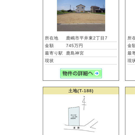
所在地
鹿嶋市平井東2丁目7
所
金額
745万円
金
最寄り駅
鹿島神宮
最
現状
現
土地(T-188)