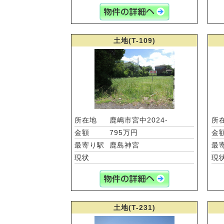
土地(T-109)
所在地
鹿嶋市宮中2024-
所
金額
795万円
金
最寄り駅
鹿島神宮
最
現状
現
土地(T-231)