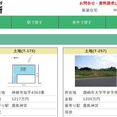
お問合せ・資料請求は01
新築住宅
駅で探す
条件で探す
土地(T-175)
土地(T-257)
在地
神栖市知手4363番
所在地
鹿嶋市大字平井字
額
1217万円
金額
1200万円
寄り駅
鹿島神宮
最寄り駅
鹿島神宮
状
現状