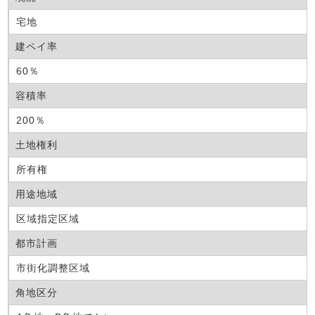
宅地
建ペイ率
60％
容積率
200％
土地権利
所有権
用途地域
区域指定区域
都市計画
市街化調整区域
角地区分