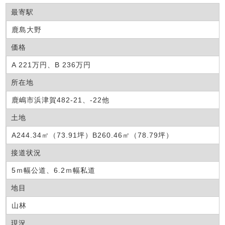
最寄駅
鹿島大野
価格
A 221万円、B 236万円
所在地
鹿嶋市浜津賀482-21、-22他
土地
A244.34㎡（73.91坪）B260.46㎡（78.79坪）
接道状況
5ｍ幅公道、6.2ｍ幅私道
地目
山林
現況