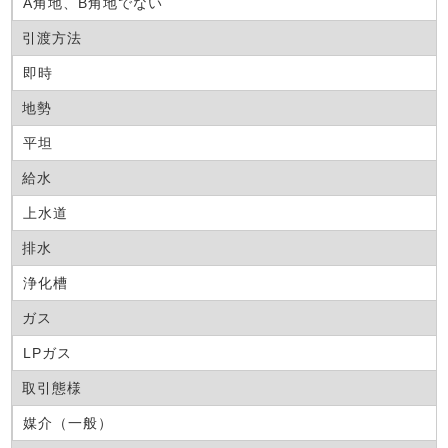
A角地、B角地でない
引渡方法
即時
地勢
平坦
給水
上水道
排水
浄化槽
ガス
LPガス
取引態様
媒介（一般）