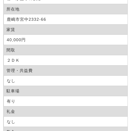
所在地
鹿嶋市宮中2332-66
家賃
40,000円
間取
２ＤＫ
管理・共益費
なし
駐車場
有り
礼金
なし