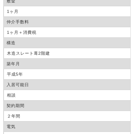
敷金
1ヶ月
仲介手数料
1ヶ月＋消費税
構造
木造スレート葺2階建
築年月
平成5年
入居可能日
相談
契約期間
２年間
電気