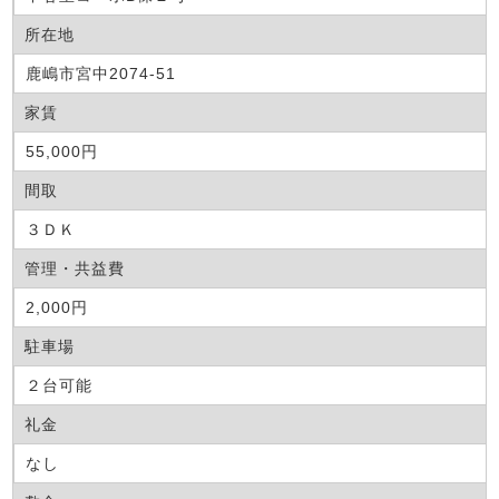
所在地
鹿嶋市宮中2074-51
家賃
55,000円
間取
３ＤＫ
管理・共益費
2,000円
駐車場
２台可能
礼金
なし