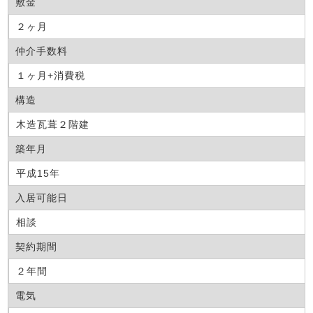
敷金
２ヶ月
仲介手数料
１ヶ月+消費税
構造
木造瓦葺２階建
築年月
平成15年
入居可能日
相談
契約期間
２年間
電気