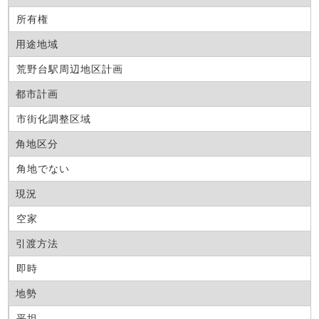
所有権
用途地域
荒野台駅周辺地区計画
都市計画
市街化調整区域
角地区分
角地でない
現況
空家
引渡方法
即時
地勢
平坦