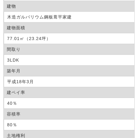
建物
木造ガルバリウム鋼板葺平家建
建物面積
77.01㎡（23.24坪）
間取り
3LDK
築年月
平成18年3月
建ペイ率
40％
容積率
80％
土地権利