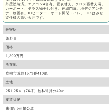
外壁塗装済。エアコン4台有。畳表替え、クロス張替え済。
カーポート、テラス物干し付き。伸縮門扉、地デジアンテ
ナ、物置有。IHヒーター・オート開閉トイレ。LDKはみせ
梁仕様の高い天井です。
最寄駅
荒野台
価格
1,200万円
所在地
鹿嶋市荒野1573番410他
土地
251.25㎡（76坪）他私道持分40㎡
接道状況
東側5.5ｍ幅公道